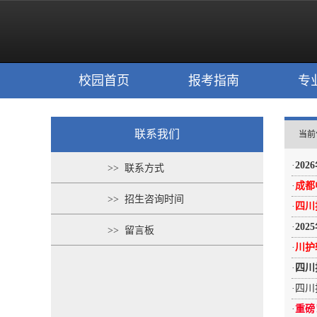
校园首页
报考指南
专
联系我们
当前
·
20
>> 联系方式
·
成都
>> 招生咨询时间
·
四川
·
20
>> 留言板
·
川护
·
四川
·
四川
·
重磅