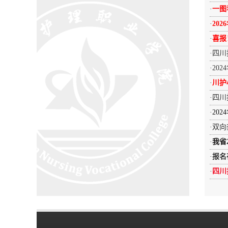
·
一图
·
20
·
喜报
·
四川
·
20
·
川护
·
四川
·
20
·
双向
·
我省
·
报名
·
四川